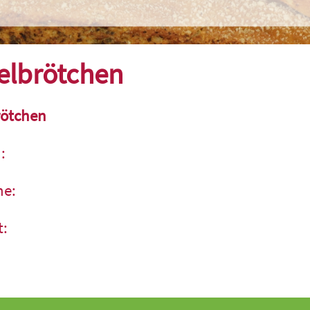
elbrötchen
rötchen
:
ne:
t: